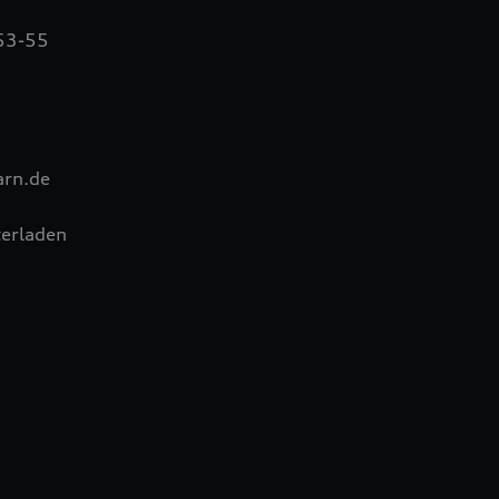
 53-55
rn.de
erladen