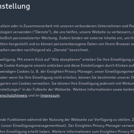
Gebrauchtwagensuche
Au
nstellung
Gebrauchtwagen
G
Finanzierung
Au
, allein oder in Zusammenarbeit mit unseren verbundenen Unternehmen und Part
nologien verwenden ("Dienste"), die uns helfen, unsere Website zu verbessern,
Aktionen & Angebote
m
hließlich personalisierter Werbung. Zudem binden wir externe Inhalte ein, um I
tten hergestellt und es können personenbezogene Daten von Ihrem Browser an 
Geschäftskunden
halten werden nachfolgend als „Dienste“ bezeichnet.
illigung. Mit einem Klick auf "Alle akzeptieren" erteilen Sie Ihre Einwilligung
ede Cookie-Kategorie einzeln anklicken und diese Einstellungen durch Klicken au
Über Audi
twendigen Cookies (z. B. der Ensighten Privacy Manager, unser Einwilligungsma
 aber wenn Sie Ihre Einwilligung nicht erteilen, können Sie bestimmte unserer 
Unternehmen
orien von Cookies verwalten. Sie können Ihre Einwilligung jederzeit mit Wirku
-Einstellungen" in der Fußzeile der Webseite. Weitere Informationen sowie ko
Karriere
enschutzhinweis
und im
Impressum
.
Investor Relations
Presse & Media Center
de Funktionen während der Nutzung der Webseite zur Verfügung zu stellen. Zu
Datenschutz
 (unser Einwilligungsmanagementtool). Der Ensighten Privacy Manager verwen
ihre Einwilligung erteilt haben. Weitere Informationen zum Ensighten Privacy 