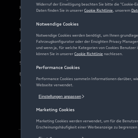
Widerruf der Einwilligung beachten Sie bitte die "Cookie
Händlersuche
Daten finden Sie in unserer
Cookie Richtlinie
, unserem
Dat
Audi Code
Notwendige Cookies
Häufige Fragen (FAQ)
Notwendige Cookies werden benötigt, um Ihnen grundlegen
Audi Online Beratung
Fahrzeugkonfigurator oder der Ensighten Privacy Manager
und wenn ja, für welche Kategorien von Cookies Benutzer 
Online-Terminvereinbarung
können Sie in unserer
Cookie Richtlinie
nachlesen.
Servicekontakt
Performance Cookies
Bordbuch & Bedienungsanleitungen
Performance Cookies sammeln Informationen darüber, wie 
Verträge kündigen
Webseite verwendet.
Einstellungen anpassen
Marketing Cookies
Marketing Cookies werden verwendet, um für die Benutzer
Erscheinungshäufigkeit einer Werbeanzeige zu begrenzen