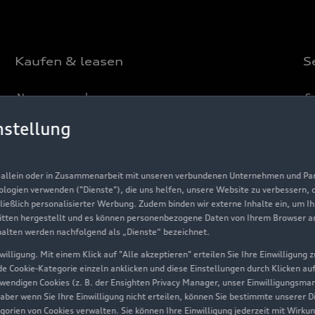
Kaufen & leasen
S
Neuwagensuche
S
Gebrauchtwagensuche
Au
nstellung
Gebrauchtwagen
G
Finanzierung
Au
, allein oder in Zusammenarbeit mit unseren verbundenen Unternehmen und Part
nologien verwenden ("Dienste"), die uns helfen, unsere Website zu verbessern,
Aktionen & Angebote
m
hließlich personalisierter Werbung. Zudem binden wir externe Inhalte ein, um I
tten hergestellt und es können personenbezogene Daten von Ihrem Browser an 
Geschäftskunden
halten werden nachfolgend als „Dienste“ bezeichnet.
illigung. Mit einem Klick auf "Alle akzeptieren" erteilen Sie Ihre Einwilligung
ede Cookie-Kategorie einzeln anklicken und diese Einstellungen durch Klicken au
Über Audi
twendigen Cookies (z. B. der Ensighten Privacy Manager, unser Einwilligungsma
 aber wenn Sie Ihre Einwilligung nicht erteilen, können Sie bestimmte unserer 
Unternehmen
orien von Cookies verwalten. Sie können Ihre Einwilligung jederzeit mit Wirku