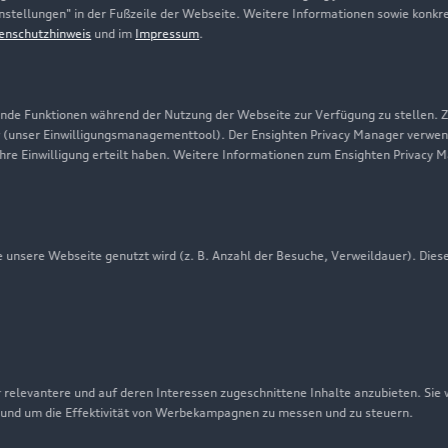
-Einstellungen" in der Fußzeile der Webseite. Weitere Informationen sowie ko
Karriere
enschutzhinweis
und im
Impressum
.
Investor Relations
Presse & Media Center
de Funktionen während der Nutzung der Webseite zur Verfügung zu stellen. Zu
Datenschutz
 (unser Einwilligungsmanagementtool). Der Ensighten Privacy Manager verwen
ihre Einwilligung erteilt haben. Weitere Informationen zum Ensighten Privacy 
Audi erleben
Newsletter
unsere Webseite genutzt wird (z. B. Anzahl der Besuche, Verweildauer). Dies
 relevantere und auf deren Interessen zugeschnittene Inhalte anzubieten. Sie
 und um die Effektivität von Werbekampagnen zu messen und zu steuern.