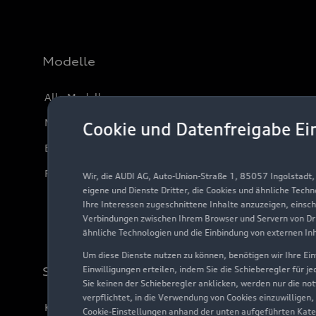
Modelle
Alle Modelle
Modelle vergleichen
Cookie und Datenfreigabe Ei
Elektromodelle
Plug-in-Hybride
Wir, die AUDI AG, Auto-Union-Straße 1, 85057 Ingolstadt
eigene und Dienste Dritter, die Cookies und ähnliche Tech
Ihre Interessen zugeschnittene Inhalte anzuzeigen, einsc
Verbindungen zwischen Ihrem Browser und Servern von Dri
ähnliche Technologien und die Einbindung von externen In
Um diese Dienste nutzen zu können, benötigen wir Ihre Einw
Einwilligungen erteilen, indem Sie die Schieberegler für j
Support
Sie keinen der Schieberegler anklicken, werden nur die no
verpflichtet, in die Verwendung von Cookies einzuwilligen,
Kundenservice
Cookie-Einstellungen anhand der unten aufgeführten Kateg